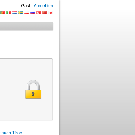
Gast |
Anmelden
 neues Ticket