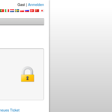
Gast |
Anmelden
 neues Ticket