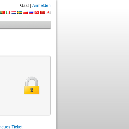
Gast |
Anmelden
 neues Ticket